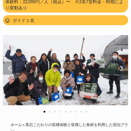
体験料：22,000円／人（税込）〜 ※2名1室料金・時期によ
り変動あり
ガイド１名
ホーム
»
黒石こだわりの収穫体験と収穫した食材を利用した宿泊プラ
ン